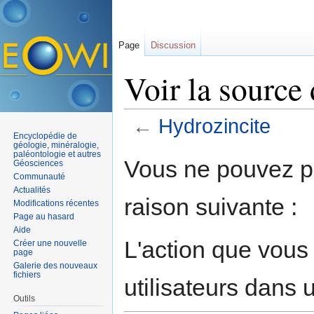
Page
Discussion
Voir la source
←
Hydrozincite
Encyclopédie de
Aller à :
navigation
,
rechercher
géologie, minéralogie,
paléontologie et autres
Vous ne pouvez pa
Géosciences
Communauté
Actualités
raison suivante :
Modifications récentes
Page au hasard
Aide
L'action que vous
Créer une nouvelle
page
Galerie des nouveaux
fichiers
utilisateurs dans
Outils