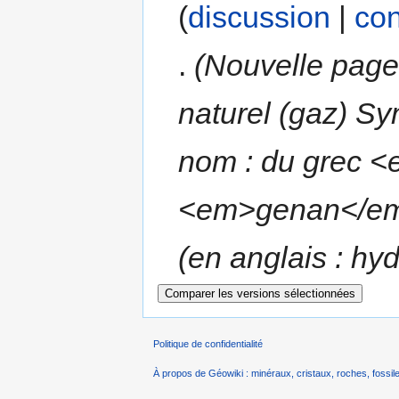
(
discussion
|
con
.
(Nouvelle pag
naturel (gaz) Sy
nom : du grec <
<em>genan</em>
(en anglais : hyd
Politique de confidentialité
À propos de Géowiki : minéraux, cristaux, roches, fossile