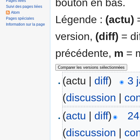
bouton en bas.
Pages liées
Suivi des pages liées
Atom
Légende :
(actu)
=
Pages spéciales
Information sur la page
version,
(diff)
= di
précédente,
m
= m
(actu |
diff
)
3 
(
discussion
|
con
(
actu
|
diff
)
24
(
discussion
|
con