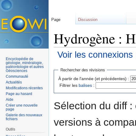
Page
Discussion
Hydrogène : Hi
Voir les connexions
Encyclopédie de
Aller à :
navigation
,
rechercher
géologie, minéralogie,
paléontologie et autres
Rechercher des révisions
Géosciences
Communauté
À partir de l'année (et précédentes) :
Actualités
Filtrer les
balises
:
Modifications récentes
Page au hasard
Aide
Sélection du diff 
Créer une nouvelle
page
Galerie des nouveaux
versions à compar
fichiers
Outils