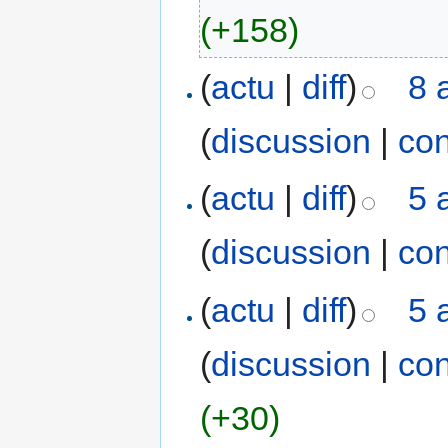
(+158)
(
actu
|
diff
)
8 
(
discussion
|
con
(
actu
|
diff
)
5 
(
discussion
|
con
(
actu
|
diff
)
5 
(
discussion
|
con
(+30)