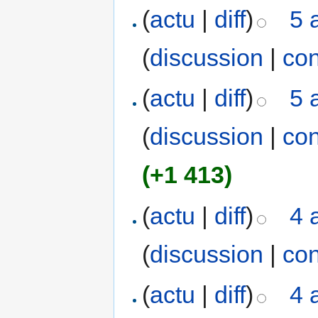
(
actu
|
diff
)
5 
(
discussion
|
con
(
actu
|
diff
)
5 
(
discussion
|
con
(+1 413)
(
actu
|
diff
)
4 
(
discussion
|
con
(
actu
|
diff
)
4 