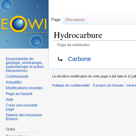
Page
Discussion
Hydrocarbure
Page de redirection
Aller à :
navigation
,
rechercher
Rediriger vers :
Carbone
Encyclopédie de
géologie, minéralogie,
paléontologie et autres
Géosciences
Communauté
La dernière modification de cette page a été faite le 11 jui
Actualités
Politique de confidentialité
À propos de Géowiki : minérau
Modifications récentes
Page au hasard
Aide
Créer une nouvelle
page
Galerie des nouveaux
fichiers
Outils