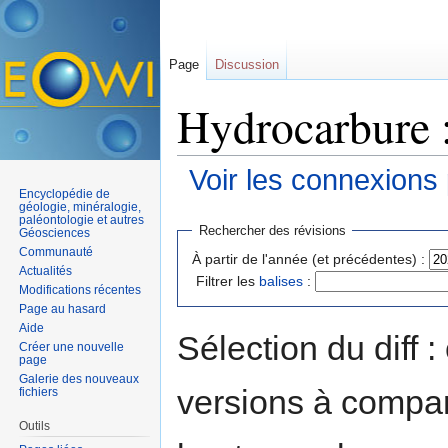
Page
Discussion
Hydrocarbure :
Voir les connexions
Encyclopédie de
Aller à :
navigation
,
rechercher
géologie, minéralogie,
paléontologie et autres
Rechercher des révisions
Géosciences
Communauté
À partir de l'année (et précédentes) :
Actualités
Filtrer les
balises
:
Modifications récentes
Page au hasard
Aide
Sélection du diff 
Créer une nouvelle
page
Galerie des nouveaux
versions à compar
fichiers
Outils