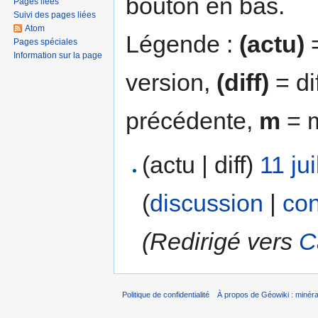
bouton en bas.
Pages liées
Suivi des pages liées
Atom
Légende :
(actu)
=
Pages spéciales
Information sur la page
version,
(diff)
= di
précédente,
m
= m
(actu | diff)
11 ju
(
discussion
|
con
(Redirigé vers
C
Politique de confidentialité
À propos de Géowiki : minérau