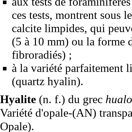
aux
tests
de
foraminifères
ces tests, montrent sous l
calcite
limpides, qui peuve
(5 à 10 mm) ou la forme de
fibroradiés) ;
à la variété parfaitement 
(quartz hyalin).
Hyalite
(n. f.) du grec
hualo
Variété d'
opale
-(AN) transpar
Opale
).