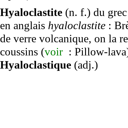
Hyaloclastite
(n. f.) du gre
en anglais
hyaloclastite
:
Br
de
verre
volcanique
, on la 
coussins (
voir
:
Pillow-lava
Hyaloclastique
(adj.)