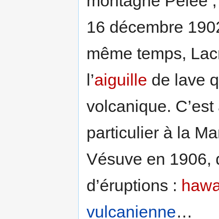
montagne Pelée ; 
16 décembre 1902 
même temps, Lacro
l’
aiguille
de lave q
volcanique. C’est 
particulier à la M
Vésuve en 1906, q
d’éruptions :
hawa
vulcanienne
…