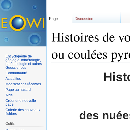
Page
Discussion
Histoires de vo
ou coulées pyr
Encyclopédie de
géologie, minéralogie,
paléontologie et autres
Aller à :
navigation
,
rechercher
Géosciences
Hist
Communauté
Actualités
Modifications récentes
Page au hasard
Aide
Créer une nouvelle
page
Galerie des nouveaux
des nuée
fichiers
Outils