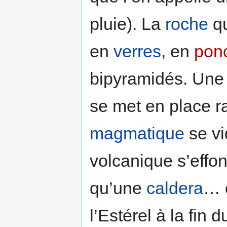
pluie). La
roche
qu
en
verres
, en
pon
bipyramidés. Une
se met en place r
magmatique
se vi
volcanique s’effon
qu’une
caldera
… c
l’Estérel à la fin 