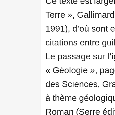
Ce texte est large
Terre », Gallimar
1991), d’où sont 
citations entre gui
Le passage sur l’i
« Géologie », pag
des Sciences, Gr
à thème géologiqu
Roman (Serre édit