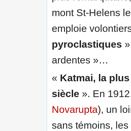
mont St-Helens l
emploie volontier
pyroclastiques
»
ardentes »…
«
Katmai, la plu
siècle
». En 1912,
Novarupta
), un l
sans témoins, les