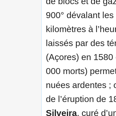
de blocs et de ga
900° dévalant les
kilomètres à l’he
laissés par des t
(Açores) en 1580 
000 morts) permet
nuées ardentes ; c
de l’éruption de 
Silveira
, curé d’u