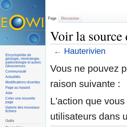
Page
Discussion
Voir la source
←
Hauterivien
Encyclopédie de
Aller à :
navigation
,
rechercher
géologie, minéralogie,
paléontologie et autres
Vous ne pouvez pa
Géosciences
Communauté
Actualités
raison suivante :
Modifications récentes
Page au hasard
Aide
L'action que vous
Créer une nouvelle
page
Galerie des nouveaux
fichiers
utilisateurs dans
Outils