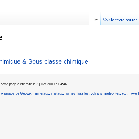
Lire
Voir le texte source
e
rechercher
himique & Sous-classe chimique
cette page a été faite le 3 juillet 2009 à 04:44.
À propos de Géowiki : minéraux, cristaux, roches, fossiles, volcans, météorites, etc.
Aver