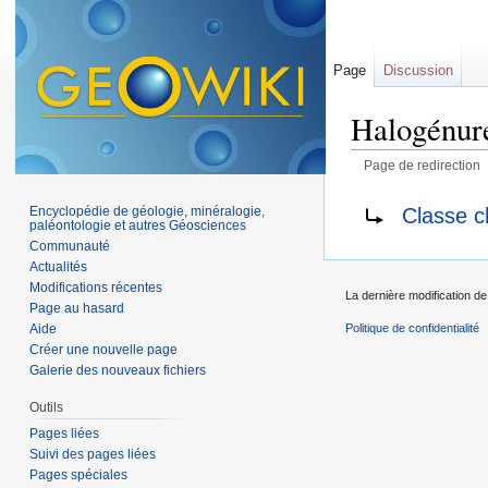
Page
Discussion
Halogénur
Page de redirection
Aller à :
navigation
,
Rediriger vers :
Classe c
Encyclopédie de géologie, minéralogie,
paléontologie et autres Géosciences
Communauté
Actualités
Modifications récentes
La dernière modification de 
Page au hasard
Aide
Politique de confidentialité
Créer une nouvelle page
Galerie des nouveaux fichiers
Outils
Pages liées
Suivi des pages liées
Pages spéciales