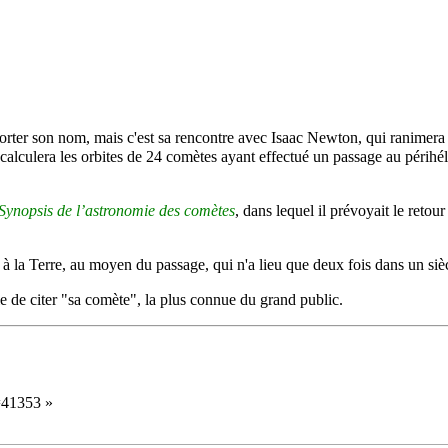
porter son nom, mais c'est sa rencontre avec Isaac
Newton
, qui ranimera
recalculera les orbites de 24 comètes ayant effectué un passage au
périhél
Synopsis de l’astronomie des comètes
, dans lequel il prévoyait le ret
re à la Terre, au moyen du passage, qui n'a lieu que deux fois dans un siè
e de citer "sa comète", la plus connue du grand public.
d=41353
»