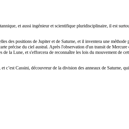
tannique, et aussi ingénieur et scientifique pluridisciplinaire, il est sur
ielles des positions de
Jupiter
et de
Saturne
, et il inventera une méthode
rte précise du ciel austral. Après l'observation d'un transit de
Mercure
es
de la
Lune
, et s'efforcera de reconnaître les lois du mouvement de ce
 et c’est
Cassini
, découvreur de la division des anneaux de Saturne, qui l