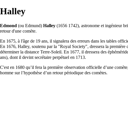
Halley
Edmond
(ou Edmund)
Halley
(1656 1742),
astronome
et ingénieur bri
retour d'une
comète
.
En 1675, à l'âge de 19 ans, il signalera des erreurs dans les tables offic
En 1676, Halley, soutenu par la "Royal Society", dressera la première ca
déterminer la distance
Terre
-Soleil. En 1677, il dressera des
éphémérid
ans), dont il devint secrétaire perpétuel en 1713.
C'est en 1680 qu’il fera la première observation officielle d’une comète,
homme sur l’hypothèse d’un retour périodique des comètes.