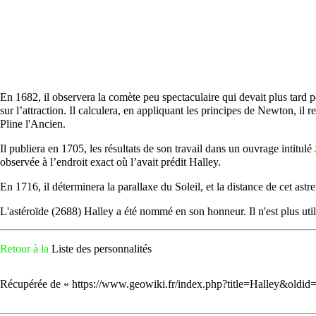
En 1682, il observera la
comète
peu spectaculaire qui devait plus tard 
sur l’
attraction
. Il calculera, en appliquant les principes de Newton, il 
Pline l'Ancien
.
Il publiera en 1705, les résultats de son travail dans un ouvrage intitulé
observée à l’endroit exact où l’avait prédit Halley.
En 1716, il déterminera la
parallaxe
du Soleil, et la distance de cet ast
L'
astéroïde
(2688) Halley a été nommé en son honneur. Il n'est plus util
Retour à la
Liste des personnalités
Récupérée de «
https://www.geowiki.fr/index.php?title=Halley&oldi