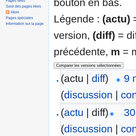
bouton en bas.
Pages liées
Suivi des pages liées
Atom
Légende :
(actu)
=
Pages spéciales
Information sur la page
version,
(diff)
= di
précédente,
m
= m
(actu |
diff
)
9 
(
discussion
|
con
(
actu
| diff)
30
(
discussion
|
con