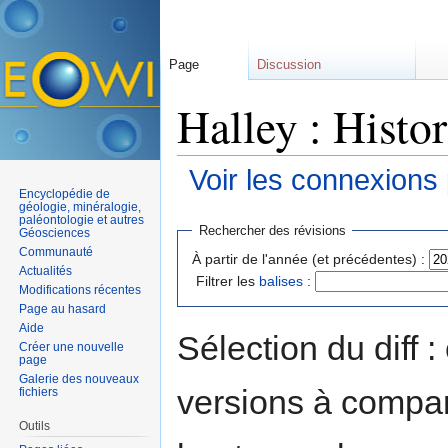
Page
Discussion
Halley : Histo
Voir les connexions
Encyclopédie de
Aller à :
navigation
,
rechercher
géologie, minéralogie,
paléontologie et autres
Rechercher des révisions
Géosciences
Communauté
À partir de l'année (et précédentes) :
Actualités
Filtrer les
balises
:
Modifications récentes
Page au hasard
Aide
Sélection du diff 
Créer une nouvelle
page
Galerie des nouveaux
versions à compar
fichiers
Outils