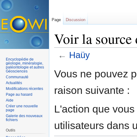
Page
Discussion
Voir la source
←
Haüy
Encyclopédie de
Aller à :
navigation
,
rechercher
géologie, minéralogie,
paléontologie et autres
Vous ne pouvez pa
Géosciences
Communauté
Actualités
raison suivante :
Modifications récentes
Page au hasard
Aide
L'action que vous
Créer une nouvelle
page
Galerie des nouveaux
fichiers
utilisateurs dans
Outils