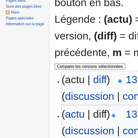
bouton en bas.
Pages liées
Suivi des pages liées
Atom
Légende :
(actu)
=
Pages spéciales
Information sur la page
version,
(diff)
= di
précédente,
m
= m
(actu |
diff
)
13
(
discussion
|
con
(
actu
| diff)
13
(
discussion
|
con