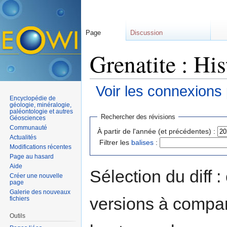
Page
Discussion
Grenatite : Hi
Voir les connexions
Encyclopédie de
Aller à :
navigation
,
rechercher
géologie, minéralogie,
paléontologie et autres
Rechercher des révisions
Géosciences
Communauté
À partir de l'année (et précédentes) :
Actualités
Filtrer les
balises
:
Modifications récentes
Page au hasard
Aide
Sélection du diff 
Créer une nouvelle
page
Galerie des nouveaux
versions à compar
fichiers
Outils