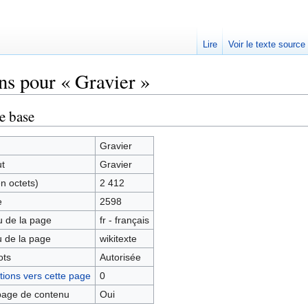
Lire
Voir le texte source
ns pour « Gravier »
rechercher
e base
Gravier
ut
Gravier
en octets)
2 412
e
2598
 de la page
fr - français
 de la page
wikitexte
ots
Autorisée
ions vers cette page
0
age de contenu
Oui