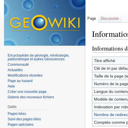
Page
Discussion
Informatio
Aller à :
navigation
,
Informations d
Encyclopédie de géologie, minéralogie,
paléontologie et autres Géosciences
Titre affiché
Communauté
Clé de tri par défa
Actualités
Modifications récentes
Taille de la page (
Page au hasard
Numéro de la pag
Aide
Langue du contenu
Créer une nouvelle page
Galerie des nouveaux fichiers
Modèle de contenu
Indexation par rob
Outils
Pages liées
Nombre de redirect
Suivi des pages liées
Comptée comme p
Pages spéciales