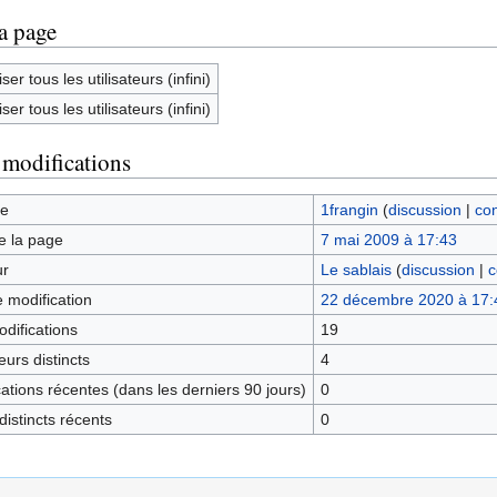
la page
ser tous les utilisateurs (infini)
ser tous les utilisateurs (infini)
 modifications
ge
1frangin
(
discussion
|
con
e la page
7 mai 2009 à 17:43
ur
Le sablais
(
discussion
|
c
e modification
22 décembre 2020 à 17:
difications
19
urs distincts
4
tions récentes (dans les derniers 90 jours)
0
istincts récents
0