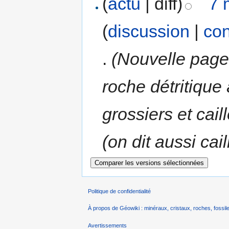
(
actu
| diff)
7 
(
discussion
|
con
.
(Nouvelle page
roche détritique
grossiers et caill
(on dit aussi cail
Politique de confidentialité
À propos de Géowiki : minéraux, cristaux, roches, fossile
Avertissements