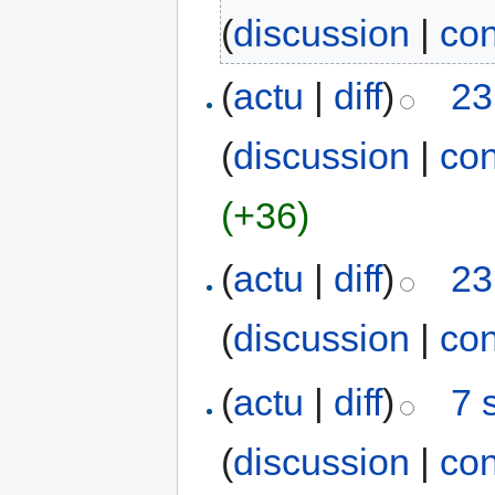
(
discussion
|
con
(
actu
|
diff
)
23
(
discussion
|
con
(+36)
(
actu
|
diff
)
23
(
discussion
|
con
(
actu
|
diff
)
7 
(
discussion
|
con