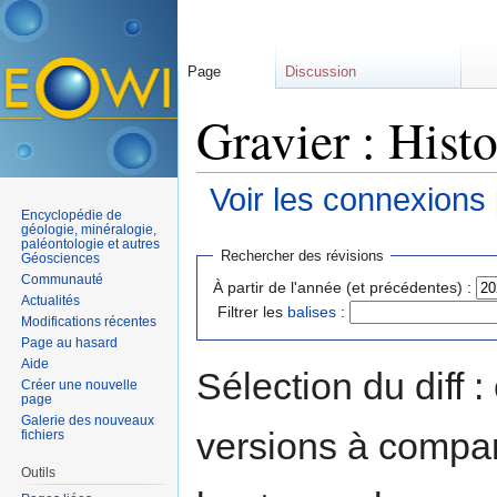
Page
Discussion
Gravier : Hist
Voir les connexions
Encyclopédie de
Aller à :
navigation
,
rechercher
géologie, minéralogie,
paléontologie et autres
Rechercher des révisions
Géosciences
Communauté
À partir de l'année (et précédentes) :
Actualités
Filtrer les
balises
:
Modifications récentes
Page au hasard
Aide
Sélection du diff 
Créer une nouvelle
page
Galerie des nouveaux
versions à compar
fichiers
Outils