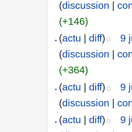
(
discussion
|
con
(+146)
(
actu
|
diff
)
9 
(
discussion
|
con
(+364)
(
actu
|
diff
)
9 
(
discussion
|
con
(
actu
|
diff
)
9 