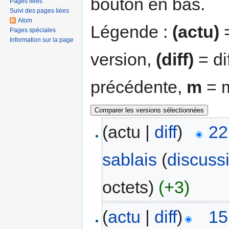
bouton en bas.
Pages liées
Suivi des pages liées
Atom
Légende :
(actu)
=
Pages spéciales
Information sur la page
version,
(diff)
= di
précédente,
m
= m
(actu |
diff
)
22
sablais
(
discuss
octets)
(+3)
(
actu
|
diff
)
15