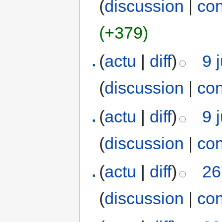
(
discussion
|
con
(+379)
(
actu
|
diff
)
9 
(
discussion
|
con
(
actu
|
diff
)
9 
(
discussion
|
con
(
actu
|
diff
)
26
(
discussion
|
con