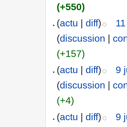
(+550)
(
actu
|
diff
)
11
(
discussion
|
con
(+157)
(
actu
|
diff
)
9 
(
discussion
|
con
(+4)
(
actu
|
diff
)
9 