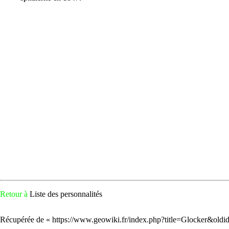
Retour à
Liste des personnalités
Récupérée de «
https://www.geowiki.fr/index.php?title=Glocker&old