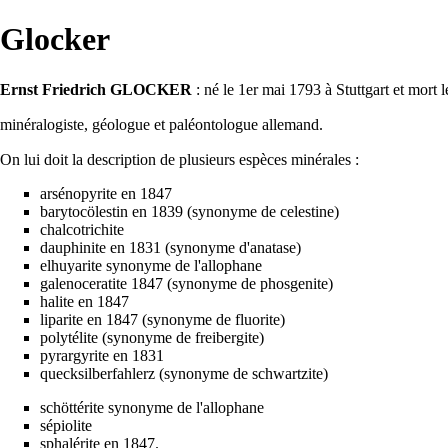
Glocker
Ernst Friedrich GLOCKER
: né le 1er mai 1793 à Stuttgart et mort l
minéralogiste, géologue et paléontologue allemand.
On lui doit la description de plusieurs espèces minérales :
arsénopyrite en 1847
barytocölestin en 1839 (synonyme de celestine)
chalcotrichite
dauphinite en 1831 (synonyme d'anatase)
elhuyarite synonyme de l'allophane
galenoceratite 1847 (synonyme de phosgenite)
halite en 1847
liparite en 1847 (synonyme de fluorite)
polytélite (synonyme de freibergite)
pyrargyrite en 1831
quecksilberfahlerz (synonyme de schwartzite)
schöttérite synonyme de l'allophane
sépiolite
sphalérite en 1847.