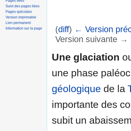
Pages liées
Suivi des pages liées
Pages spéciales
Version imprimable
Lien permanent
(
diff
)
← Version pré
Information sur la page
Version suivante → (
Aller à :
navigation
,
rechercher
Une glaciation
o
une phase paléocl
géologique
de la
importante des co
subit un abaissem