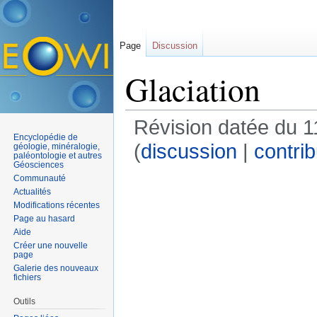
Page
Discussion
Glaciation
Révision datée du 1
Encyclopédie de
(
discussion
|
contrib
géologie, minéralogie,
paléontologie et autres
Géosciences
Communauté
Actualités
Modifications récentes
Page au hasard
Aide
Créer une nouvelle
page
Galerie des nouveaux
fichiers
Outils