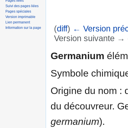
Pages liées
Suivi des pages liées
Pages spéciales
Version imprimable
Lien permanent
(
diff
)
← Version pré
Information sur la page
Version suivante → (
Aller à :
navigation
,
rechercher
Germanium
éléme
Symbole chimique
Origine du nom : 
du découvreur. Ge
germanium
).