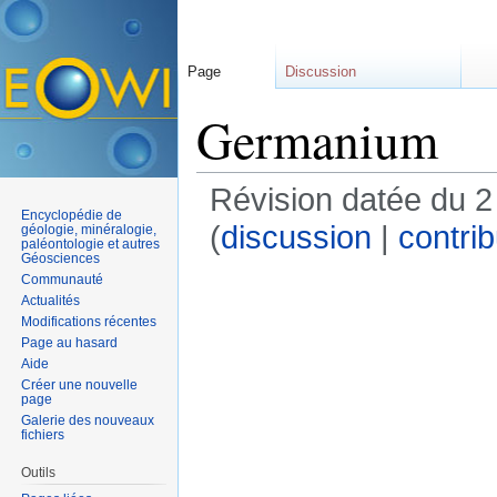
Page
Discussion
Germanium
Révision datée du 2
Encyclopédie de
(
discussion
|
contrib
géologie, minéralogie,
paléontologie et autres
Géosciences
Communauté
Actualités
Modifications récentes
Page au hasard
Aide
Créer une nouvelle
page
Galerie des nouveaux
fichiers
Outils