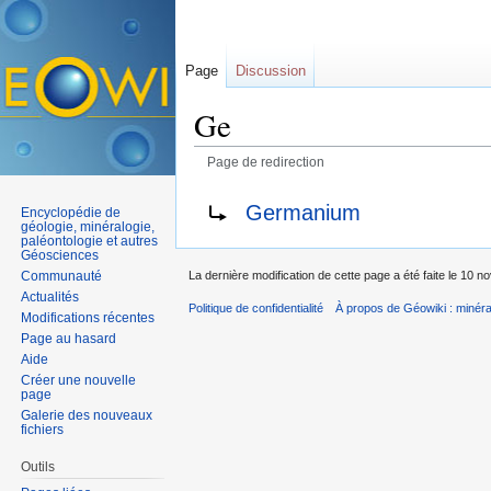
Page
Discussion
Ge
Page de redirection
Aller à :
navigation
,
rechercher
Rediriger vers :
Germanium
Encyclopédie de
géologie, minéralogie,
paléontologie et autres
Géosciences
Communauté
La dernière modification de cette page a été faite le 10 
Actualités
Politique de confidentialité
À propos de Géowiki : minérau
Modifications récentes
Page au hasard
Aide
Créer une nouvelle
page
Galerie des nouveaux
fichiers
Outils