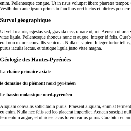
enim. Pellentesque congue. Ut in risus volutpat libero pharetra tempor.
Vestibulum ante ipsum primis in faucibus orci luctus et ultrices posue
Survol géographique
Ut velit mauris, egestas sed, gravida nec, ornare ut, mi. Aenean ut orci
vitae ligula. Pellentesque rhoncus nunc et augue. Integer id felis. Curab
erat non mauris convallis vehicula. Nulla et sapien. Integer tortor tell
purus iaculis lectus, et tristique ligula justo vitae magna.
Géologie des Hautes-Pyrénées
La chaîne primaire axiale
le domaine du piémont nord-pyrénéen
Le bassin molassique nord-pyrénéen
Aliquam convallis sollicitudin purus. Praesent aliquam, enim at fermen
eu enim. Nulla nec felis sed leo placerat imperdiet. Aenean suscipit nul
fermentum augue, et ultricies lacus lorem varius purus. Curabitur eu 