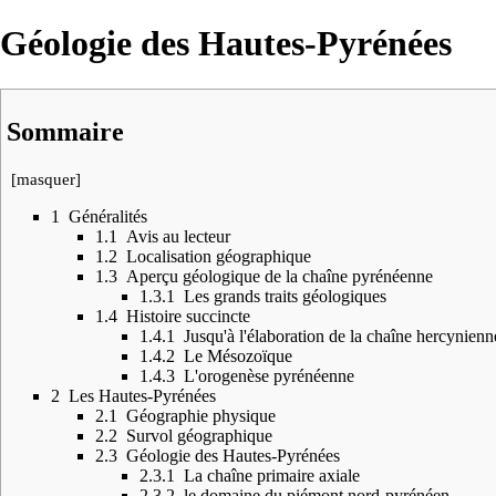
Géologie des Hautes-Pyrénées
Sommaire
[
masquer
]
1
Généralités
1.1
Avis au lecteur
1.2
Localisation géographique
1.3
Aperçu géologique de la chaîne pyrénéenne
1.3.1
Les grands traits géologiques
1.4
Histoire succincte
1.4.1
Jusqu'à l'élaboration de la chaîne hercynienn
1.4.2
Le Mésozoïque
1.4.3
L'orogenèse pyrénéenne
2
Les Hautes-Pyrénées
2.1
Géographie physique
2.2
Survol géographique
2.3
Géologie des Hautes-Pyrénées
2.3.1
La chaîne primaire axiale
2.3.2
le domaine du piémont nord-pyrénéen