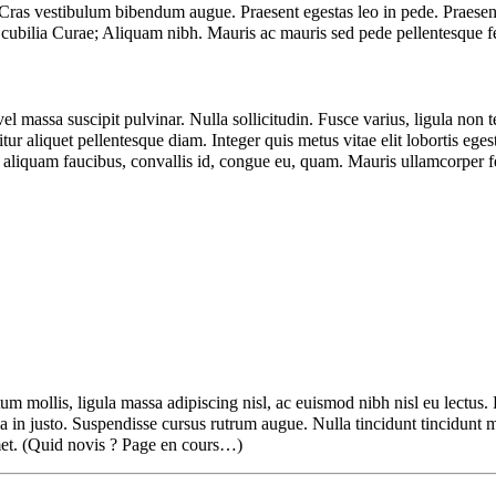
 Cras vestibulum bibendum augue. Praesent egestas leo in pede. Praesent
re cubilia Curae; Aliquam nibh. Mauris ac mauris sed pede pellentesque
 vel massa suscipit pulvinar. Nulla sollicitudin. Fusce varius, ligula no
itur aliquet pellentesque diam. Integer quis metus vitae elit lobortis ege
us, aliquam faucibus, convallis id, congue eu, quam. Mauris ullamcorper 
tum mollis, ligula massa adipiscing nisl, ac euismod nibh nisl eu lectu
la in justo. Suspendisse cursus rutrum augue. Nulla tincidunt tincidunt 
amet. (Quid novis ? Page en cours…)