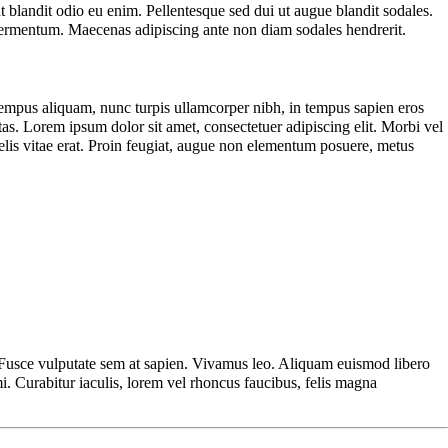
 blandit odio eu enim. Pellentesque sed dui ut augue blandit sodales.
 fermentum. Maecenas adipiscing ante non diam sodales hendrerit.
n tempus aliquam, nunc turpis ullamcorper nibh, in tempus sapien eros
stas. Lorem ipsum dolor sit amet, consectetuer adipiscing elit. Morbi vel
felis vitae erat. Proin feugiat, augue non elementum posuere, metus
s. Fusce vulputate sem at sapien. Vivamus leo. Aliquam euismod libero
mi. Curabitur iaculis, lorem vel rhoncus faucibus, felis magna