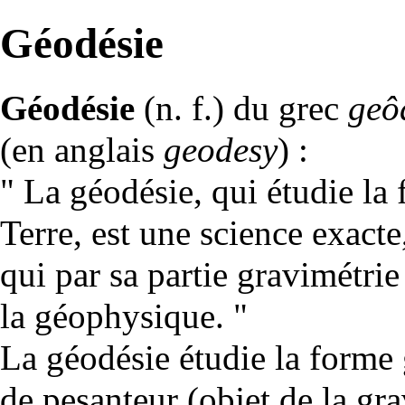
Géodésie
Géodésie
(n. f.) du grec
geô
(en anglais
geodesy
) :
" La
géodésie
, qui étudie la
Terre, est une science exact
qui par sa partie
gravimétrie
la
géophysique
. "
La géodésie étudie la forme 
de pesanteur (objet de la
gra