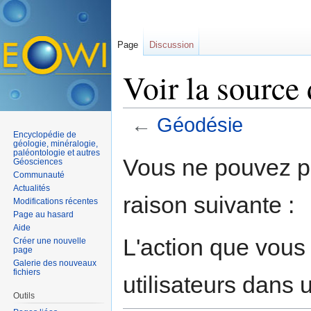
Page
Discussion
Voir la source
←
Géodésie
Encyclopédie de
Aller à :
navigation
,
rechercher
géologie, minéralogie,
paléontologie et autres
Vous ne pouvez pa
Géosciences
Communauté
Actualités
raison suivante :
Modifications récentes
Page au hasard
Aide
L'action que vous
Créer une nouvelle
page
Galerie des nouveaux
fichiers
utilisateurs dans
Outils