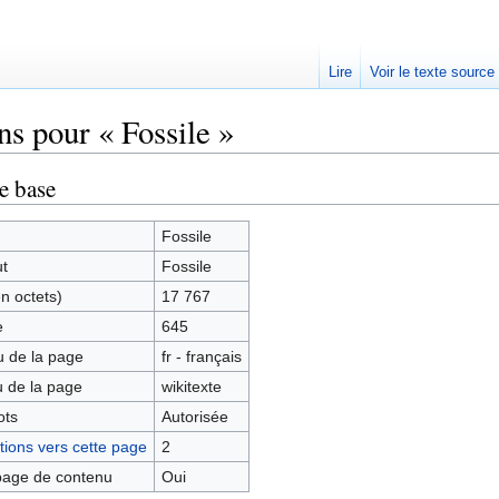
Lire
Voir le texte source
ns pour « Fossile »
rechercher
e base
Fossile
ut
Fossile
en octets)
17 767
e
645
 de la page
fr - français
 de la page
wikitexte
ots
Autorisée
ions vers cette page
2
age de contenu
Oui