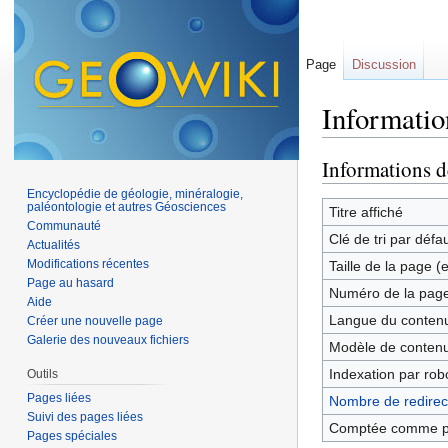
Page
Discussion
Informatio
Aller à :
navigation
,
Informations d
Encyclopédie de géologie, minéralogie,
paléontologie et autres Géosciences
Titre affiché
Communauté
Clé de tri par défa
Actualités
Modifications récentes
Taille de la page (
Page au hasard
Numéro de la pag
Aide
Langue du contenu
Créer une nouvelle page
Galerie des nouveaux fichiers
Modèle de contenu
Indexation par rob
Outils
Pages liées
Nombre de redirect
Suivi des pages liées
Comptée comme p
Pages spéciales