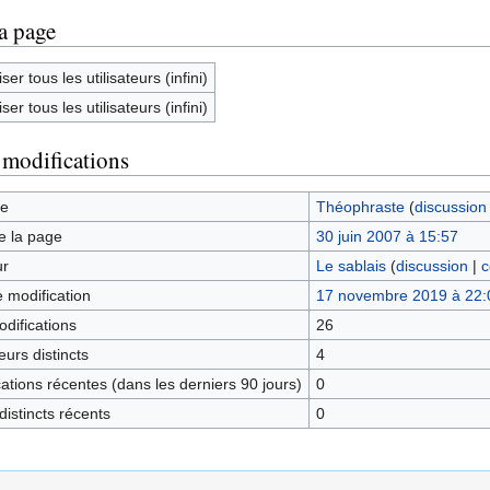
la page
ser tous les utilisateurs (infini)
ser tous les utilisateurs (infini)
 modifications
ge
Théophraste
(
discussion
e la page
30 juin 2007 à 15:57
ur
Le sablais
(
discussion
|
c
e modification
17 novembre 2019 à 22:
difications
26
urs distincts
4
tions récentes (dans les derniers 90 jours)
0
istincts récents
0