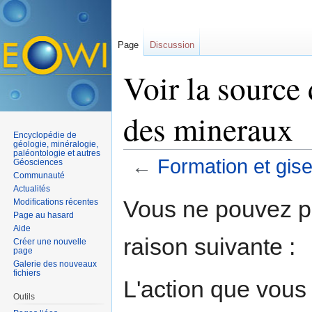
Page
Discussion
Voir la source
des mineraux
Encyclopédie de
géologie, minéralogie,
paléontologie et autres
←
Formation et gis
Géosciences
Communauté
Aller à :
navigation
,
rechercher
Actualités
Vous ne pouvez pa
Modifications récentes
Page au hasard
Aide
raison suivante :
Créer une nouvelle
page
Galerie des nouveaux
fichiers
L'action que vous
Outils