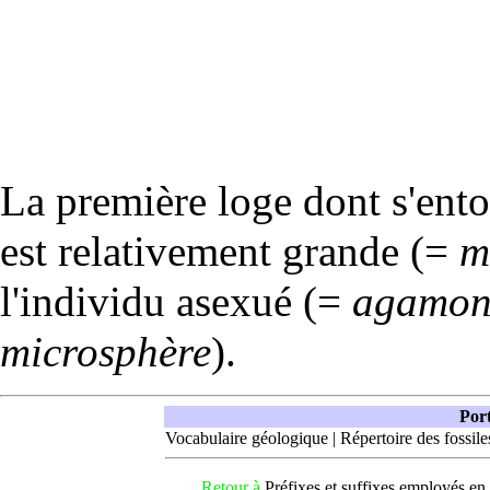
La première loge dont s'ento
est relativement grande (=
m
l'individu asexué (=
agamon
microsphère
).
Port
Vocabulaire géologique
|
Répertoire des fossile
Retour à
Préfixes et suffixes employés en 