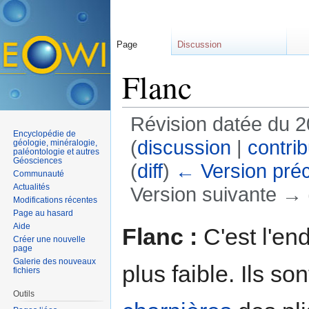
Page
Discussion
Flanc
Révision datée du 
Encyclopédie de
(
discussion
|
contrib
géologie, minéralogie,
paléontologie et autres
Géosciences
(
diff
)
← Version pré
Communauté
Actualités
Version suivante → (
Modifications récentes
Aller à :
navigation
,
rechercher
Page au hasard
Aide
Flanc :
C'est l'en
Créer une nouvelle
page
Galerie des nouveaux
plus faible. Ils so
fichiers
Outils