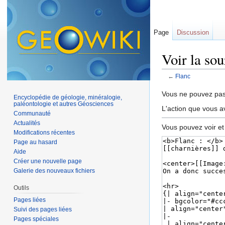
Page
Discussion
Voir la so
←
Flanc
Aller à :
navigation
,
Vous ne pouvez pas 
Encyclopédie de géologie, minéralogie,
paléontologie et autres Géosciences
L'action que vous a
Communauté
Actualités
Vous pouvez voir et
Modifications récentes
Page au hasard
Aide
Créer une nouvelle page
Galerie des nouveaux fichiers
Outils
Pages liées
Suivi des pages liées
Pages spéciales