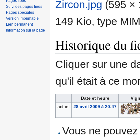
Pages liées
Zircon.jpg
‎
(595 × 1
Suivi des pages liées
Pages spéciales
149 Kio, type MI
Version imprimable
Lien permanent
Information sur la page
Historique du fi
Cliquer sur une dat
qu'il était à ce mo
Date et heure
Vign
actuel
28 avril 2009 à 20:47
Vous ne pouvez p