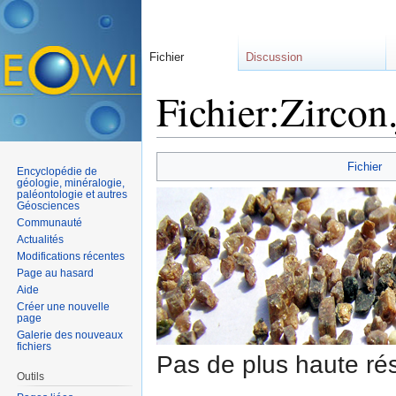
Fichier
Discussion
Fichier:Zircon
Aller à :
navigation
,
rechercher
Fichier
Encyclopédie de
géologie, minéralogie,
paléontologie et autres
Géosciences
Communauté
Actualités
Modifications récentes
Page au hasard
Aide
Créer une nouvelle
page
Galerie des nouveaux
fichiers
Pas de plus haute rés
Outils