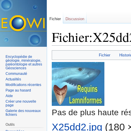
Fichier
Discussion
Fichier:X25dd
Aller à :
navigation
,
rechercher
Fichier
Histori
Encyclopédie de
géologie, minéralogie,
paléontologie et autres
Géosciences
Communauté
Actualités
Modifications récentes
Page au hasard
Aide
Créer une nouvelle
page
Pas de plus haute rés
Galerie des nouveaux
fichiers
X25dd2.jpg
‎
(180 ×
Outils