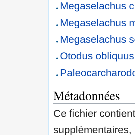
Megaselachus c
Megaselachus m
Megaselachus s
Otodus obliquu
Paleocarcharodo
Métadonnées
Ce fichier contien
supplémentaires,