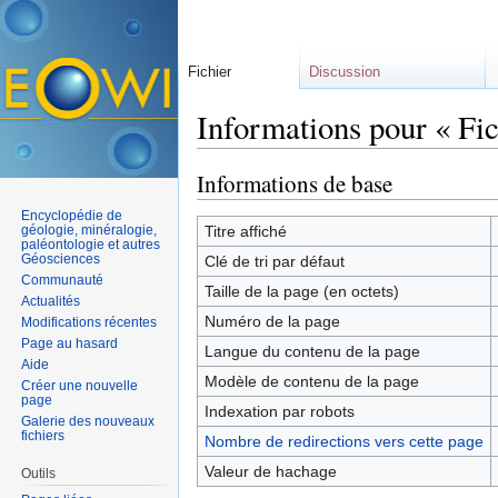
Fichier
Discussion
Informations pour « Fi
Aller à :
navigation
,
rechercher
Informations de base
Encyclopédie de
géologie, minéralogie,
Titre affiché
paléontologie et autres
Géosciences
Clé de tri par défaut
Communauté
Taille de la page (en octets)
Actualités
Numéro de la page
Modifications récentes
Page au hasard
Langue du contenu de la page
Aide
Modèle de contenu de la page
Créer une nouvelle
page
Indexation par robots
Galerie des nouveaux
fichiers
Nombre de redirections vers cette page
Valeur de hachage
Outils