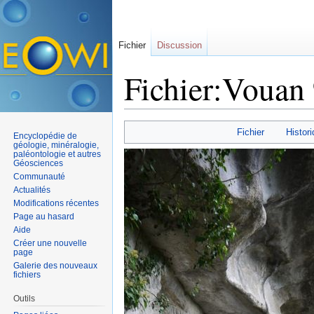
Fichier
Discussion
Fichier:Vouan 
Aller à :
navigation
,
rechercher
Fichier
Histori
Encyclopédie de
géologie, minéralogie,
paléontologie et autres
Géosciences
Communauté
Actualités
Modifications récentes
Page au hasard
Aide
Créer une nouvelle
page
Galerie des nouveaux
fichiers
Outils