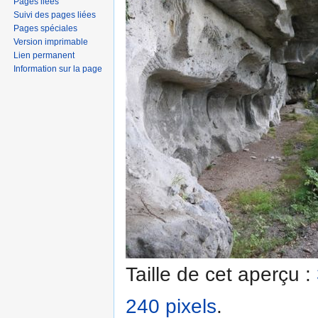
Pages liées
Suivi des pages liées
Pages spéciales
Version imprimable
Lien permanent
Information sur la page
Taille de cet aperçu :
240 pixels
.