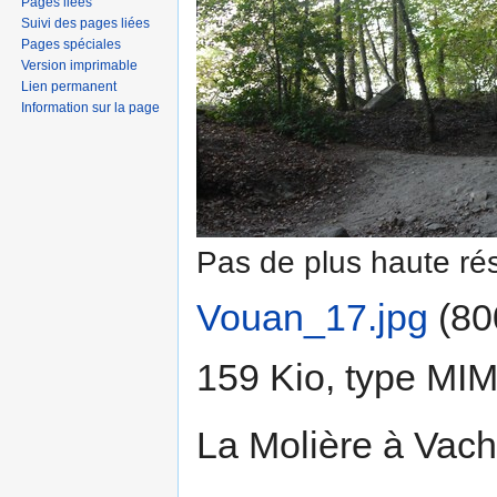
Pages liées
Suivi des pages liées
Pages spéciales
Version imprimable
Lien permanent
Information sur la page
Pas de plus haute rés
Vouan_17.jpg
‎
(80
159 Kio, type MI
La Molière à Vach