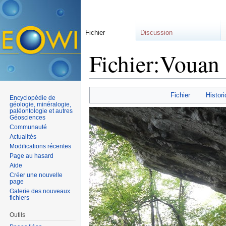
Fichier
Discussion
Fichier:Vouan 
Aller à :
navigation
,
rechercher
Fichier
Histori
Encyclopédie de
géologie, minéralogie,
paléontologie et autres
Géosciences
Communauté
Actualités
Modifications récentes
Page au hasard
Aide
Créer une nouvelle
page
Galerie des nouveaux
fichiers
Outils