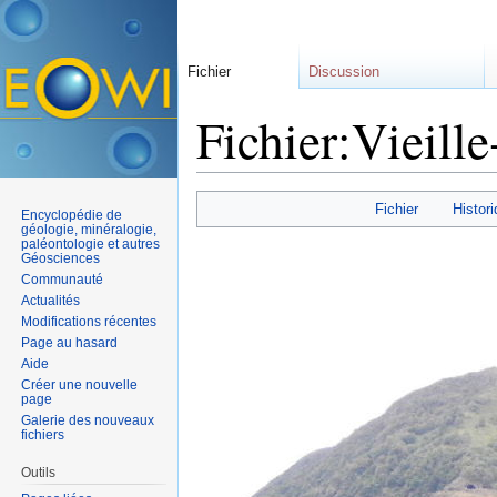
Fichier
Discussion
Fichier:Vieill
Aller à :
navigation
,
rechercher
Fichier
Histori
Encyclopédie de
géologie, minéralogie,
paléontologie et autres
Géosciences
Communauté
Actualités
Modifications récentes
Page au hasard
Aide
Créer une nouvelle
page
Galerie des nouveaux
fichiers
Outils