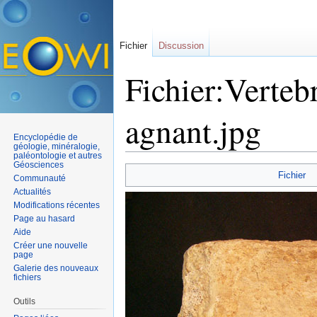
Fichier
Discussion
Fichier:Verteb
agnant.jpg
Encyclopédie de
géologie, minéralogie,
paléontologie et autres
Aller à :
navigation
,
rechercher
Géosciences
Fichier
Communauté
Actualités
Modifications récentes
Page au hasard
Aide
Créer une nouvelle
page
Galerie des nouveaux
fichiers
Outils