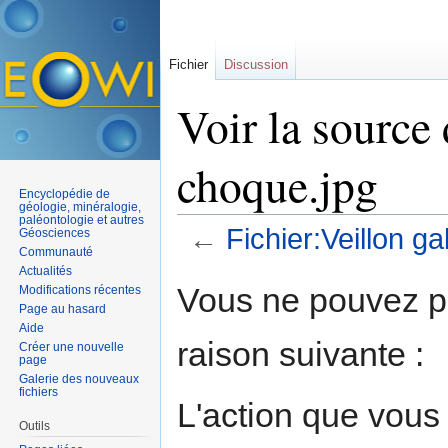
Fichier
Discussion
Voir la source 
choque.jpg
Encyclopédie de
géologie, minéralogie,
paléontologie et autres
←
Fichier:Veillon g
Géosciences
Communauté
Aller à :
navigation
,
rechercher
Actualités
Vous ne pouvez pa
Modifications récentes
Page au hasard
Aide
raison suivante :
Créer une nouvelle
page
Galerie des nouveaux
fichiers
L'action que vous
Outils