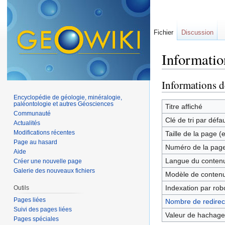
Fichier
Discussion
Informatio
Aller à :
navigation
,
Informations d
Encyclopédie de géologie, minéralogie,
paléontologie et autres Géosciences
Titre affiché
Communauté
Clé de tri par défa
Actualités
Modifications récentes
Taille de la page (
Page au hasard
Numéro de la pag
Aide
Langue du contenu
Créer une nouvelle page
Galerie des nouveaux fichiers
Modèle de contenu
Indexation par rob
Outils
Pages liées
Nombre de redirect
Suivi des pages liées
Valeur de hachage
Pages spéciales