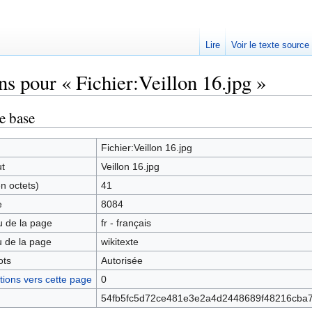
Lire
Voir le texte source
ns pour « Fichier:Veillon 16.jpg »
rechercher
e base
Fichier:Veillon 16.jpg
ut
Veillon 16.jpg
en octets)
41
e
8084
 de la page
fr - français
 de la page
wikitexte
ots
Autorisée
ions vers cette page
0
54fb5fc5d72ce481e3e2a4d2448689f48216cba