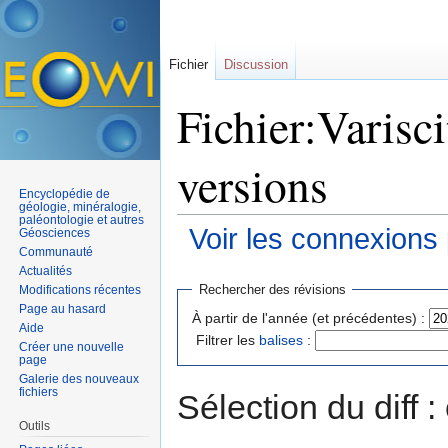
Fichier
Discussion
Fichier:Varisci
versions
Encyclopédie de
géologie, minéralogie,
paléontologie et autres
Voir les connexions
Géosciences
Communauté
Aller à :
navigation
,
rechercher
Actualités
Rechercher des révisions
Modifications récentes
Page au hasard
À partir de l'année (et précédentes) :
Aide
Filtrer les
balises
:
Créer une nouvelle
page
Galerie des nouveaux
fichiers
Sélection du diff 
Outils