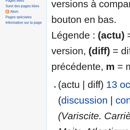
versions à compar
Pages liées
Suivi des pages liées
Atom
bouton en bas.
Pages spéciales
Information sur la page
Légende :
(actu)
=
version,
(diff)
= di
précédente,
m
= m
(actu | diff)
13 oc
(
discussion
|
con
(Variscite. Carr