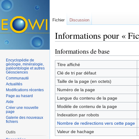
Fichier
Discussion
Informations pour « Fic
Aller à :
navigation
,
rechercher
Informations de base
Encyclopédie de
géologie, minéralogie,
Titre affiché
paléontologie et autres
Géosciences
Clé de tri par défaut
Communauté
Taille de la page (en octets)
Actualités
Numéro de la page
Modifications récentes
Page au hasard
Langue du contenu de la page
Aide
Modèle de contenu de la page
Créer une nouvelle
page
Indexation par robots
Galerie des nouveaux
fichiers
Nombre de redirections vers cette page
Valeur de hachage
Outils