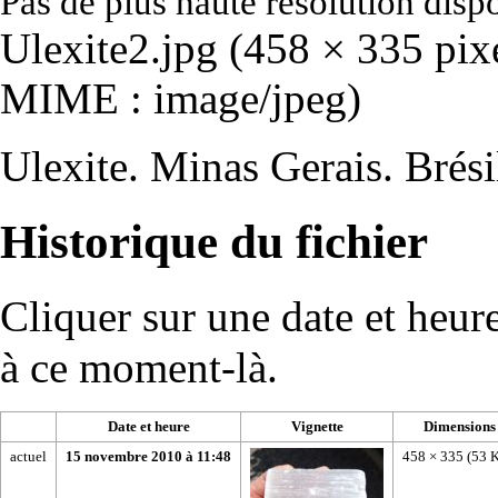
Pas de plus haute résolution disp
Ulexite2.jpg
‎
(458 × 335 pixel
MIME :
image/jpeg
)
Ulexite. Minas Gerais. Brési
Historique du fichier
Cliquer sur une date et heure 
à ce moment-là.
Date et heure
Vignette
Dimensions
actuel
15 novembre 2010 à 11:48
458 × 335
(53 