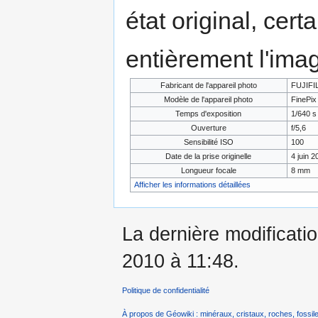
état original, cert
entièrement l'ima
Fabricant de l'appareil photo
FUJIFI
Modèle de l'appareil photo
FinePix
Temps d'exposition
1/640 s
Ouverture
f/5,6
Sensibilité ISO
100
Date de la prise originelle
4 juin 2
Longueur focale
8 mm
Afficher les informations détaillées
La dernière modificati
2010 à 11:48.
Politique de confidentialité
À propos de Géowiki : minéraux, cristaux, roches, fossile