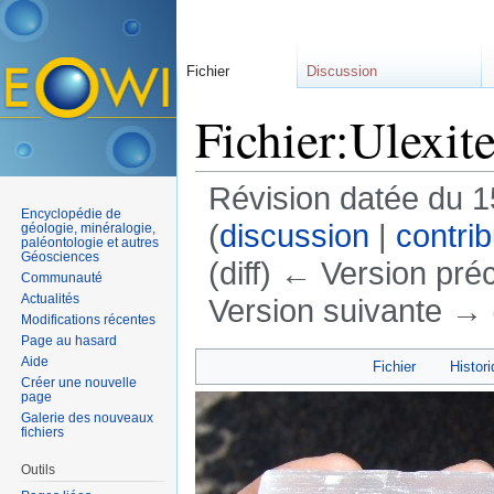
Fichier
Discussion
Fichier:Ulexit
Révision datée du 
Encyclopédie de
(
discussion
|
contrib
géologie, minéralogie,
paléontologie et autres
Géosciences
(diff) ← Version préc
Communauté
Actualités
Version suivante → (
Modifications récentes
Aller à :
navigation
,
rechercher
Page au hasard
Aide
Fichier
Histori
Créer une nouvelle
page
Galerie des nouveaux
fichiers
Outils