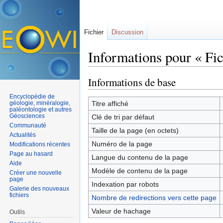
Fichier
Discussion
Informations pour « Fic
Aller à :
navigation
,
rechercher
Informations de base
Encyclopédie de
géologie, minéralogie,
Titre affiché
paléontologie et autres
Géosciences
Clé de tri par défaut
Communauté
Taille de la page (en octets)
Actualités
Numéro de la page
Modifications récentes
Page au hasard
Langue du contenu de la page
Aide
Modèle de contenu de la page
Créer une nouvelle
page
Indexation par robots
Galerie des nouveaux
fichiers
Nombre de redirections vers cette page
Valeur de hachage
Outils