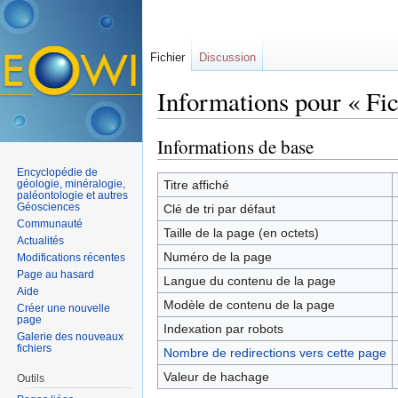
Fichier
Discussion
Informations pour « Fic
Aller à :
navigation
,
rechercher
Informations de base
Encyclopédie de
géologie, minéralogie,
Titre affiché
paléontologie et autres
Géosciences
Clé de tri par défaut
Communauté
Taille de la page (en octets)
Actualités
Numéro de la page
Modifications récentes
Page au hasard
Langue du contenu de la page
Aide
Modèle de contenu de la page
Créer une nouvelle
page
Indexation par robots
Galerie des nouveaux
fichiers
Nombre de redirections vers cette page
Valeur de hachage
Outils