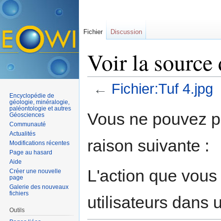
Fichier
Discussion
Voir la source 
←
Fichier:Tuf 4.jpg
Encyclopédie de
Aller à :
navigation
,
rechercher
géologie, minéralogie,
paléontologie et autres
Vous ne pouvez pa
Géosciences
Communauté
Actualités
raison suivante :
Modifications récentes
Page au hasard
Aide
L'action que vous
Créer une nouvelle
page
Galerie des nouveaux
fichiers
utilisateurs dans
Outils