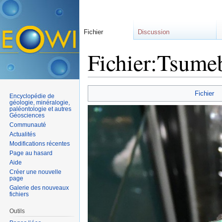
Fichier
Discussion
Fichier:Tsumeb
Aller à :
navigation
,
rechercher
Fichier
Encyclopédie de
géologie, minéralogie,
paléontologie et autres
Géosciences
Communauté
Actualités
Modifications récentes
Page au hasard
Aide
Créer une nouvelle
page
Galerie des nouveaux
fichiers
Outils