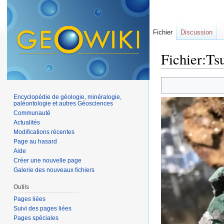
Fichier
Discussion
Fichier:Ts
Aller à :
navigation
,
Encyclopédie de géologie, minéralogie,
paléontologie et autres Géosciences
Communauté
Actualités
Modifications récentes
Page au hasard
Aide
Créer une nouvelle page
Galerie des nouveaux fichiers
Outils
Pages liées
Suivi des pages liées
Pages spéciales