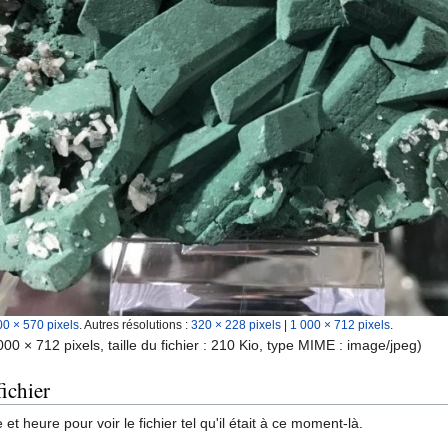
00 × 570 pixels
.
Autres résolutions :
320 × 228 pixels
|
1 000 × 712 pixels
.
000 × 712 pixels, taille du fichier : 210 Kio, type MIME :
image/jpeg
)
ichier
et heure pour voir le fichier tel qu'il était à ce moment-là.