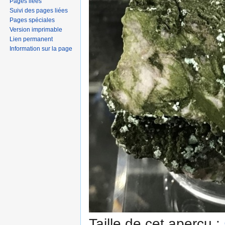
Pages liées
Suivi des pages liées
Pages spéciales
Version imprimable
Lien permanent
Information sur la page
Taille de cet aperçu :