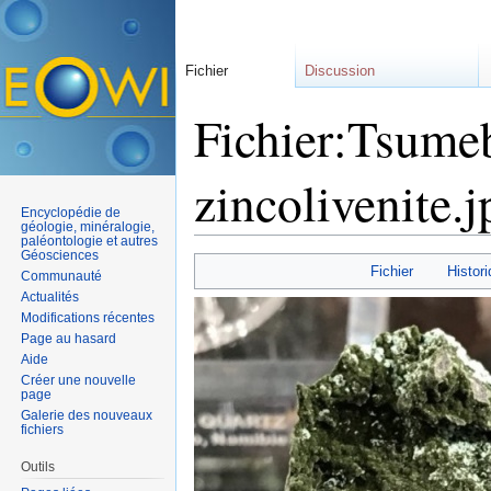
Fichier
Discussion
Fichier:Tsumeb
zincolivenite.j
Encyclopédie de
géologie, minéralogie,
paléontologie et autres
Aller à :
navigation
,
rechercher
Géosciences
Fichier
Histori
Communauté
Actualités
Modifications récentes
Page au hasard
Aide
Créer une nouvelle
page
Galerie des nouveaux
fichiers
Outils