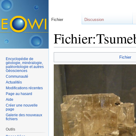
Fichier
Discussion
Fichier:Tsumeb
Aller à :
navigation
,
rechercher
Fichier
Encyclopédie de
géologie, minéralogie,
paléontologie et autres
Géosciences
Communauté
Actualités
Modifications récentes
Page au hasard
Aide
Créer une nouvelle
page
Galerie des nouveaux
fichiers
Outils