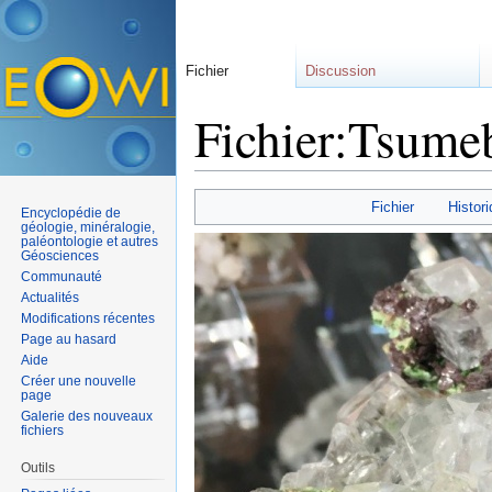
Fichier
Discussion
Fichier:Tsumeb
Aller à :
navigation
,
rechercher
Fichier
Histori
Encyclopédie de
géologie, minéralogie,
paléontologie et autres
Géosciences
Communauté
Actualités
Modifications récentes
Page au hasard
Aide
Créer une nouvelle
page
Galerie des nouveaux
fichiers
Outils