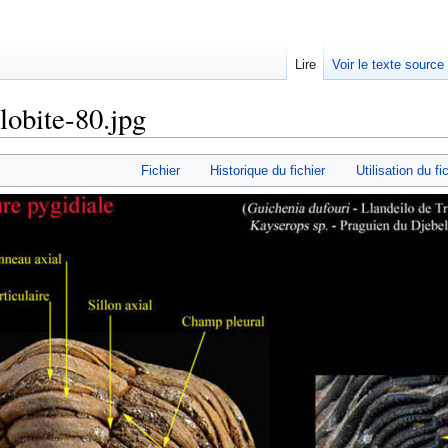
Lire
Voir le texte source
lobite-80.jpg
rechercher
Fichier
Historique du fichier
Utilisation du fi