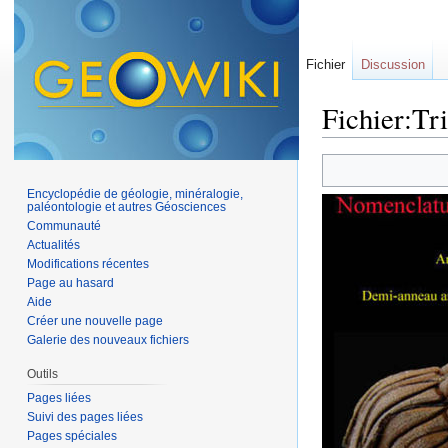
Fichier
Discussion
Fichier:Tri
Aller à :
navigation
,
Encyclopédie de géologie, minéralogie,
paléontologie et autres Géosciences
Communauté
Actualités
Modifications récentes
Page au hasard
Aide
Créer une nouvelle page
Galerie des nouveaux fichiers
Outils
Pages liées
Suivi des pages liées
Pages spéciales