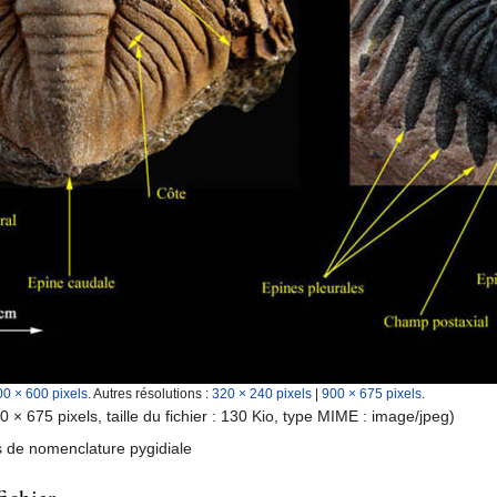
00 × 600 pixels
.
Autres résolutions :
320 × 240 pixels
|
900 × 675 pixels
.
0 × 675 pixels, taille du fichier : 130 Kio, type MIME :
image/jpeg
)
ts de nomenclature pygidiale