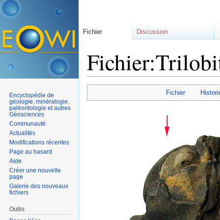
Fichier
Discussion
Fichier:Trilobi
Aller à :
navigation
,
rechercher
Fichier
Histori
Encyclopédie de
géologie, minéralogie,
paléontologie et autres
Géosciences
Communauté
Actualités
Modifications récentes
Page au hasard
Aide
Créer une nouvelle
page
Galerie des nouveaux
fichiers
Outils