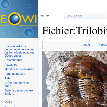
Fichier
Discussion
Fichier:Trilobi
Aller à :
navigation
,
rechercher
Fichier
Histori
Encyclopédie de
géologie, minéralogie,
paléontologie et autres
Géosciences
Communauté
Actualités
Modifications récentes
Page au hasard
Aide
Créer une nouvelle
page
Galerie des nouveaux
fichiers
Outils